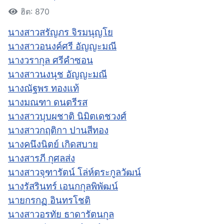
ฮิต: 870
นางสาวสรัญภร จิรมนุญโย
นางสาวอนงค์ศรี อัญญะมณี
นางวรากุล ศรีคำซอน
นางสาวนงนุช อัญญะมณี
นางณัฐพร ทองแท้
นางมณฑา ดนตรีรส
นางสาวบุบผชาติ นิมิตเดชวงศ์
นางสาวกฤติกา ปานสีทอง
นางคนึงนิตย์ เกิดสบาย
นางสารภี กุศลส่ง
นางสาวจุฑารัตน์ โล่ห์ตระกูลวัฒน์
นางรัสรินทร์ เอนกกุลพิพัฒน์
นายกรกฏ อินทรโชติ
นางสาวอรทัย ธาดารัตนกุล