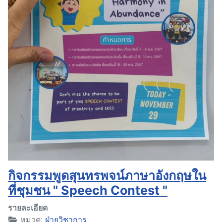
กิจกรรมพูดสุนทรพจน์ภาษาอังกฤษใน
ที่ชุมชน " Speech Contest "
รายละเอียด
หมวด:
ฝ่ายวิชาการ