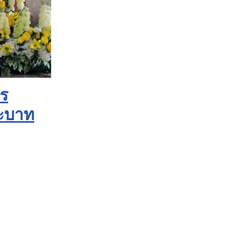
พร
ระบาท