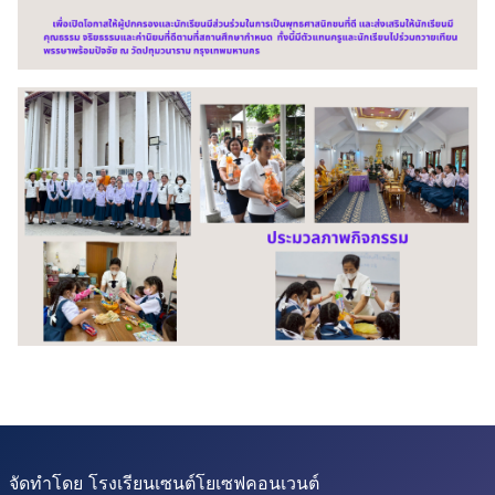
จัดทำโดย โรงเรียนเซนต์โยเซฟคอนเวนต์