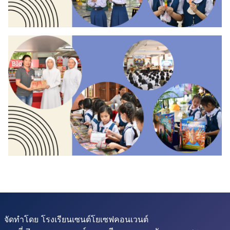
จัดทำโดย โรงเรียนเซนต์โยเซฟคอนเวนต์