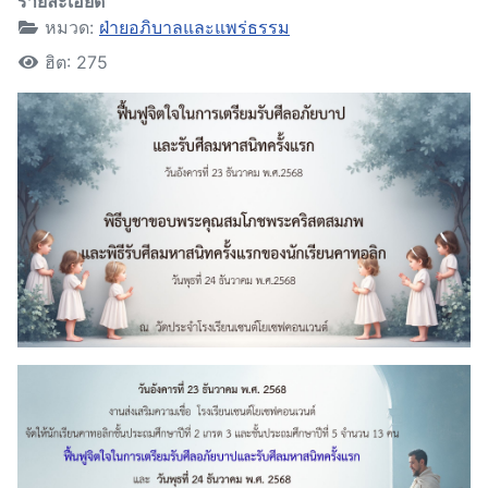
รายละเอียด
หมวด:
ฝ่ายอภิบาลและแพร่ธรรม
ฮิต: 275