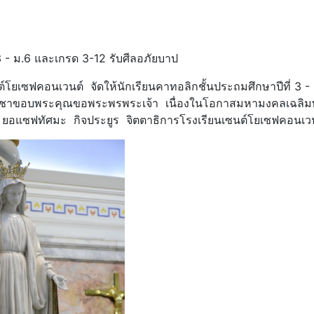
3 - ม.6 และเกรด 3-12 รับศีลอภัยบาป
ยเซฟคอนเวนต์ จัดให้นักเรียนคาทอลิกชั้นประถมศึกษาปีที่ 3 - ชั
พิธีบูชาขอบพระคุณขอพระพรพระเจ้า เนื่องในโอกาสมหามงคลเฉล
ยอแซฟทัศมะ กิจประยูร จิตตาธิการโรงเรียนเซนต์โยเซฟคอนเวน