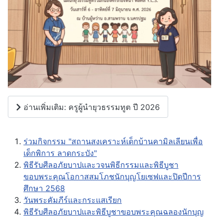
อ่านเพิ่มเติม: ครูผู้นำยุวธรรมทูต ปี 2026
ร่วมกิจกรรม "สถานสงเคราะห์เด็กบ้านคามิลเลียนเพื่อ
เด็กพิการ ลาดกระบัง"
พิธีรับศีลอภัยบาปและวจนพิธีกรรมและพิธีบูชา
ขอบพระคุณโอกาสสมโภชนักบุญโยเซฟและปิดปีการ
ศึกษา 2568
วันพระคัมภีร์และกระแสเรียก
พิธีรับศีลอภัยบาปและพิธีบูชาขอบพระคุณฉลองนักบุญ