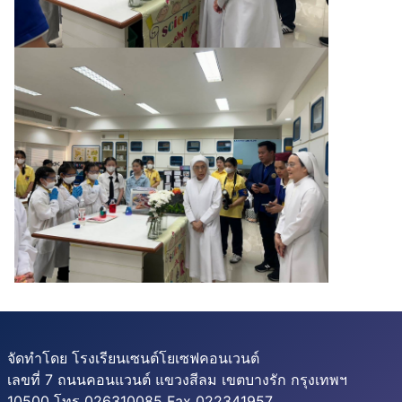
จัดทำโดย โรงเรียนเซนต์โยเซฟคอนเวนต์
เลขที่ 7 ถนนคอนแวนต์ แขวงสีลม เขตบางรัก กรุงเทพฯ
10500 โทร 026310085 Fax 022341957